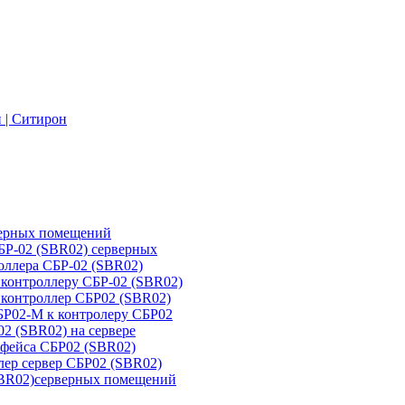
 | Ситирон
верных помещений
БР-02 (SBR02) серверных
оллера СБР-02 (SBR02)
контроллеру СБР-02 (SBR02)
 контроллер СБР02 (SBR02)
БР02-М к контролеру СБР02
2 (SBR02) на сервере
рфейса СБР02 (SBR02)
лер сервер СБР02 (SBR02)
SBR02)серверных помещений