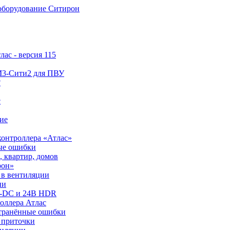
оборудование Ситирон
ас - версия 115
М3-Сити2 для ПВУ
?
с
ие
онтроллера «Атлас»
ые ошибки
 квартир, домов
рон»
 в вентиляции
ии
AC-DC и 24В HDR
оллера Атлас
странённые ошибки
 приточки