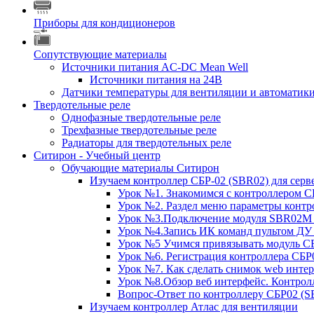
Приборы для кондиционеров
Сопутствующие материалы
Источники питания AC-DC Mean Well
Источники питания на 24В
Датчики температуры для вентиляции и автоматики
Твердотельные реле
Однофазные твердотельные реле
Трехфазные твердотельные реле
Радиаторы для твердотельных реле
Ситирон - Учебный центр
Обучающие материалы Ситирон
Изучаем контроллер СБР-02 (SBR02) для сер
Урок №1. Знакомимся с контроллером С
Урок №2. Раздел меню параметры контр
Урок №3.Подключение модуля SBR02M 
Урок №4.Запись ИК команд пультом ДУ
Урок №5 Учимся привязывать модуль С
Урок №6. Регистрация контроллера СБР0
Урок №7. Как сделать снимок web инте
Урок №8.Обзор веб интерфейс. Контрол
Вопрос-Ответ по контроллеру СБР02 (
Изучаем контроллер Атлас для вентиляции