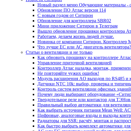
Новый раздел меню Обучающие материалы - 
Обновление ПО Атлас версия 114
С новым годом от Ситирон
Обновление для контроллера SBR02
Мини приложение Ситирон в Телеграм
Вышло обновление прошивки контроллера Атл
Работаем, делаем жизнь людей лучше.
Новинка от компании Ситирон. Контроллер 
Что лучше ЕС или АС двигатель вентилятора
Статьи о вентиляции и не только
Как обновить прошивку на контроллере Атла
Управление приточной вентиляцией
Контроллер Атлас наладка, монтаж, применен
Не повторяйте чужих ошибок!
Модуль расширения AO выходов по RS485 и к
Датчики NTC 10k: выбор, проверка и типичн
Контроль систем вентиляции офисных зданий,
Почему люди выбирают оборудование «Сити
Твердотельное реле или контактор для ТЭНов
Правильный выбор автоматики для вентиляц
Как выбрать источник питания Mean Well: 
Цифровые, аналоговые входы и выходы контр
Радиаторы для SSR: расчёт, монтаж и распро
Как быстро выбрать комплект автоматики для