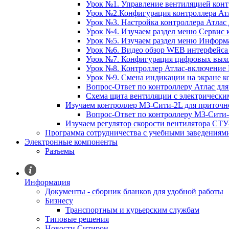
Урок №1. Управление вентиляцией конт
Урок №2.Конфигурация контроллера Ат
Урок №3. Настройка контроллера Атлас
Урок №4. Изучаем раздел меню Сервис 
Урок №5. Изучаем раздел меню Информ
Урок №6. Видео обзор WEB интерфейса 
Урок №7. Конфигурация цифровых выхо
Урок №8. Контроллер Атлас-включение 
Урок №9. Смена индикации на экране к
Вопрос-Ответ по контроллеру Атлас дл
Схема щита вентиляции с электрически
Изучаем контроллер М3-Сити-2L для приточн
Вопрос-Ответ по контроллеру М3-Сити-
Изучаем регулятор скорости вентилятора СТУ
Программа сотрудничества с учебными заведениям
Электронные компоненты
Разъемы
Информация
Документы - сборник бланков для удобной работы
Бизнесу
Транспортным и курьерским службам
Типовые решения
Новости Ситирон