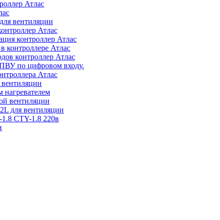
роллер Атлас
лас
 для вентиляции
контроллер Атлас
ация контроллер Атлас
в контроллере Атлас
дов контроллер Атлас
ПВУ по цифровом входу.
онтроллера Атлас
я вентиляции
м нагревателем
ой вентиляции
2L для вентиляции
-1.8 CTY-1.8 220в
и