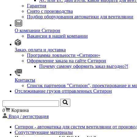
AC или EC двигатель: какой выбрать для вен
Гарантия
Снято с производства
Подбор оборудования автоматики для вентиляции
О компании Ситирон
Вакансии в нашей компании
Заказ, оплата и доставка
Программа лояльности «Ситирон»
Оформление заказа на сайте Ситирон
Почему самому оформить заказ выгодно?!
Контакты
Список партнеров "Ситирон", проектирование и м
Отслеживание грузов отправленных Ситирон
0
Корзина
Вход / регистрация
Ситирон - автоматика для систем вентиляции от произво
Сопутствующие материалы