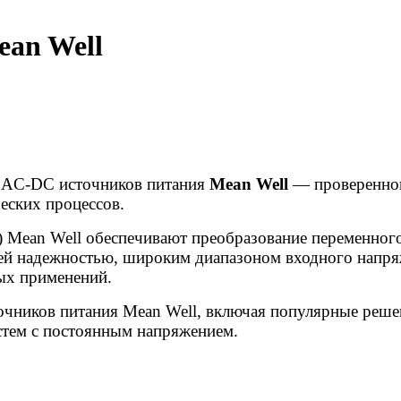
an Well
 AC-DC источников питания
Mean Well
— проверенног
ческих процессов.
 Mean Well обеспечивают преобразование переменного
ей надежностью, широким диапазоном входного напря
ых применений.
чников питания Mean Well, включая популярные решен
стем с постоянным напряжением.