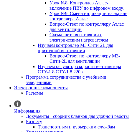
Урок №8. Контроллер Атлас-
включение ПВУ по цифровом входу.
Урок №9. Смена индикации на экране
контроллера Атлас
Вопрос-Ответ по контроллеру Атлас
для вентиляции
Схема щита вентиляции с
электрическим нагревателем
Изучаем контроллер М3-Сити-2L для
приточной вентиляции
Вопрос-Ответ по контроллеру М3-
Сити-2L для вентиляции
Изучаем регулятор скорости вентилятора
СТУ-1.8 CTY-1.8 220в
Программа сотрудничества с учебными
заведениями
Электронные компоненты
Разъемы
Информация
Документы - сборник бланков для удобной работы
Бизнесу
Транспортным и курьерским службам