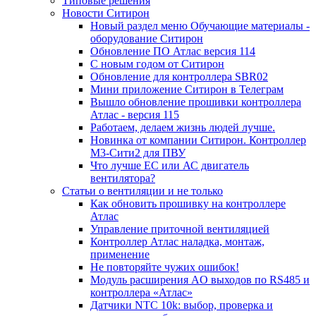
Типовые решения
Новости Ситирон
Новый раздел меню Обучающие материалы -
оборудование Ситирон
Обновление ПО Атлас версия 114
С новым годом от Ситирон
Обновление для контроллера SBR02
Мини приложение Ситирон в Телеграм
Вышло обновление прошивки контроллера
Атлас - версия 115
Работаем, делаем жизнь людей лучше.
Новинка от компании Ситирон. Контроллер
М3-Сити2 для ПВУ
Что лучше ЕС или АС двигатель
вентилятора?
Статьи о вентиляции и не только
Как обновить прошивку на контроллере
Атлас
Управление приточной вентиляцией
Контроллер Атлас наладка, монтаж,
применение
Не повторяйте чужих ошибок!
Модуль расширения AO выходов по RS485 и
контроллера «Атлас»
Датчики NTC 10k: выбор, проверка и