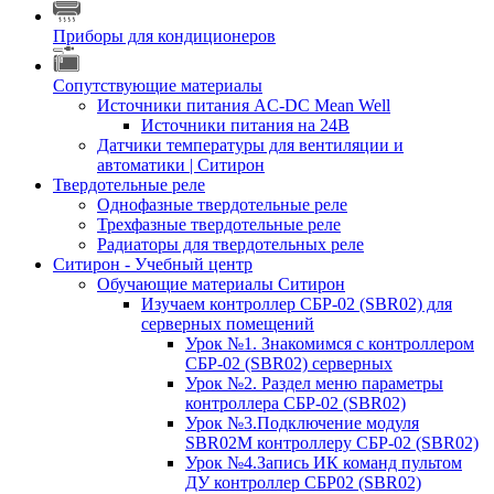
Приборы для кондиционеров
Сопутствующие материалы
Источники питания AC-DC Mean Well
Источники питания на 24В
Датчики температуры для вентиляции и
автоматики | Ситирон
Твердотельные реле
Однофазные твердотельные реле
Трехфазные твердотельные реле
Радиаторы для твердотельных реле
Ситирон - Учебный центр
Обучающие материалы Ситирон
Изучаем контроллер СБР-02 (SBR02) для
серверных помещений
Урок №1. Знакомимся с контроллером
СБР-02 (SBR02) серверных
Урок №2. Раздел меню параметры
контроллера СБР-02 (SBR02)
Урок №3.Подключение модуля
SBR02M контроллеру СБР-02 (SBR02)
Урок №4.Запись ИК команд пультом
ДУ контроллер СБР02 (SBR02)