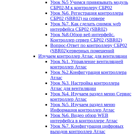
Урок №5 Учимся привязывать модуль
СБР02-М к контролеру СБР02
Урок №6. Регистрация контроллера
СБР02 (SBR02) на сервере
Урок №7. Как сделать снимок web
интерфейса СБР02 (SBR02)
Урок №8.Обзор веб интерфейс.
Контроллер сервер СБР02 (SBR02)
Вопрос-Ответ по контроллеру СБР02
(SBR02)серверных помещений
Изучаем контроллер Атлас для вентиляции
Урок №1. Управление вентиляцией
контроллер Атлас
Урок №2.Конфигурация контроллера
Атлас
Урок №3. Настройка контроллера
Атлас для вентиляции
Урок №4. Изучаем раздел меню Сервис
контроллер Атлас
Урок №5. Изучаем раздел меню
Информация контроллер Атлас
Урок №6. Видео обзор WEB
интерфейса в контроллере Атлас
Урок №7. Конфигурация цифровых
выходов контроллер Атлас