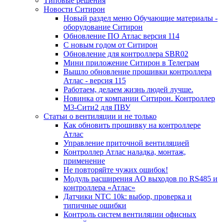
Типовые решения
Новости Ситирон
Новый раздел меню Обучающие материалы -
оборудование Ситирон
Обновление ПО Атлас версия 114
С новым годом от Ситирон
Обновление для контроллера SBR02
Мини приложение Ситирон в Телеграм
Вышло обновление прошивки контроллера
Атлас - версия 115
Работаем, делаем жизнь людей лучше.
Новинка от компании Ситирон. Контроллер
М3-Сити2 для ПВУ
Статьи о вентиляции и не только
Как обновить прошивку на контроллере
Атлас
Управление приточной вентиляцией
Контроллер Атлас наладка, монтаж,
применение
Не повторяйте чужих ошибок!
Модуль расширения AO выходов по RS485 и
контроллера «Атлас»
Датчики NTC 10k: выбор, проверка и
типичные ошибки
Контроль систем вентиляции офисных