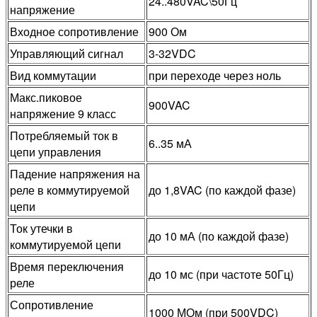
24..480VAC\50Гц
напряжение
Входное сопротивление
900 Ом
Управляющий сигнал
3-32VDC
Вид коммутации
при переходе через ноль
Макс.пиковое
900VAC
напряжение 9 класс
Потребляемый ток в
6..35 мА
цепи управления
Падение напряжения на
реле в коммутируемой
до 1,8VAC (по каждой фазе)
цепи
Ток утечки в
до 10 мА (по каждой фазе)
коммутируемой цепи
Время переключения
до 10 мс (при частоте 50Гц)
реле
Сопротивление
1000 МОм (при 500VDC)