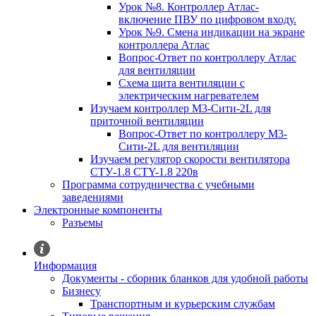
Урок №8. Контроллер Атлас-
включение ПВУ по цифровом входу.
Урок №9. Смена индикации на экране
контроллера Атлас
Вопрос-Ответ по контроллеру Атлас
для вентиляции
Схема щита вентиляции с
электрическим нагревателем
Изучаем контроллер М3-Сити-2L для
приточной вентиляции
Вопрос-Ответ по контроллеру М3-
Сити-2L для вентиляции
Изучаем регулятор скорости вентилятора
СТУ-1.8 CTY-1.8 220в
Программа сотрудничества с учебными
заведениями
Электронные компоненты
Разъемы
Информация
Документы - сборник бланков для удобной работы
Бизнесу
Транспортным и курьерским службам