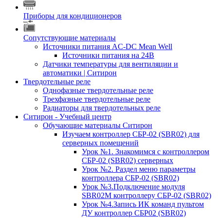
Приборы для кондиционеров
Сопутствующие материалы
Источники питания AC-DC Mean Well
Источники питания на 24В
Датчики температуры для вентиляции и
автоматики | Ситирон
Твердотельные реле
Однофазные твердотельные реле
Трехфазные твердотельные реле
Радиаторы для твердотельных реле
Ситирон - Учебный центр
Обучающие материалы Ситирон
Изучаем контроллер СБР-02 (SBR02) для
серверных помещений
Урок №1. Знакомимся с контроллером
СБР-02 (SBR02) серверных
Урок №2. Раздел меню параметры
контроллера СБР-02 (SBR02)
Урок №3.Подключение модуля
SBR02M контроллеру СБР-02 (SBR02)
Урок №4.Запись ИК команд пультом
ДУ контроллер СБР02 (SBR02)