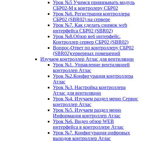
Урок №5 Учимся привязывать модуль
СБР02-М к контролеру СБР02
Урок №6. Регистрация контроллера
СБР02 (SBR02) на сервере
Урок №7. Как сделать снимок web
интерфейса СБР02 (SBR02)
Урок №8.Обзор веб интерфейс.
Контроллер сервер СБР02 (SBR02)
Вопрос-Ответ по контроллеру СБР02
(SBR02)серверных помещений
Изучаем контроллер Атлас для вентиляции
Урок №1. Управление вентиляцией
контроллер Атлас
Урок №2.Конфигурация контроллера
Атлас
Урок №3. Настройка контроллера
Атлас для вентиляции
Урок №4. Изучаем раздел меню Сервис
контроллер Атлас
Урок №5. Изучаем раздел меню
Информация контроллер Атлас
Урок №6. Видео обзор WEB
интерфейса в контроллере Атлас
Урок №7. Конфигурация цифровых
выходов контроллер Атлас